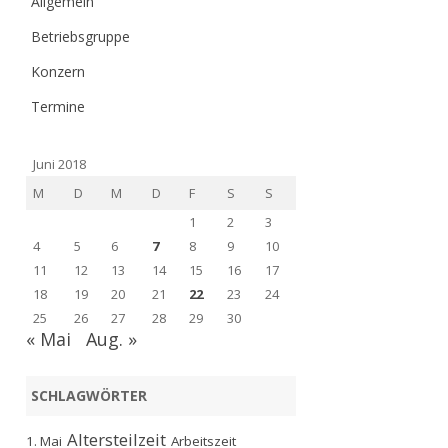
Allgemein
Betriebsgruppe
Konzern
Termine
Juni 2018
M
D
M
D
F
S
S
1
2
3
4
5
6
7
8
9
10
11
12
13
14
15
16
17
18
19
20
21
22
23
24
25
26
27
28
29
30
« Mai
Aug. »
SCHLAGWÖRTER
Altersteilzeit
1. Mai
Arbeitszeit