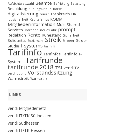
Beamte
Aufsichtsratswahl
Befristung
Belastung
Besoldung
Bildungsurlaub
Börse
digitalisierung
Frankreich
HR
feiern
KOMM
Jobsicherheit
Kapitalismus
Mitgliederinformation
Multi-Shared-
prompt
Services
Märchen
neues jahr
Rente
Redaktion
Ruhestand
Sicherheit
Streik
Solidarität
Stroer
Sozialwahl
Stroeer
t-systems
Studie
tarifinfi
Tarifinfo
Tarifinfos
Tarifinfo T-
Tarifrunde
Systems
tarifrunde 2018
TSI
ver.di TV
Vorstandssitzung
verdi public
Warmstreik
Warnstreik
LINKS
ver.di Mitgliedernetz
ver.di IT/TK Südhessen
ver.di Südhessen
ver.di IT/TK Hessen