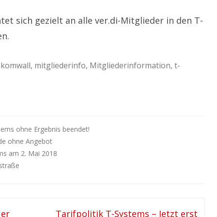
tet sich gezielt an alle ver.di-Mitglieder in den T-
en.
ekomwall
,
mitgliederinfo
,
Mitgliederinformation
,
t-
stems ohne Ergebnis beendet!
nde ohne Angebot
ms am 2. Mai 2018
nstraße
uer
Tarifpolitik T-Systems – Jetzt erst