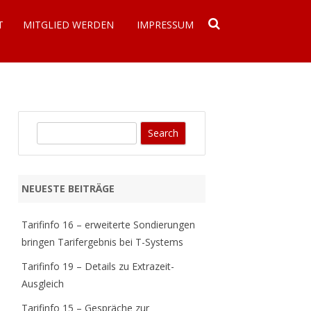
T
MITGLIED WERDEN
IMPRESSUM
DATENSCHUTZERKLÄRUNG
S
e
a
r
NEUESTE BEITRÄGE
c
h
Tarifinfo 16 – erweiterte Sondierungen
bringen Tarifergebnis bei T-Systems
Tarifinfo 19 – Details zu Extrazeit-
Ausgleich
Tarifinfo 15 – Gespräche zur