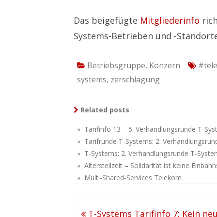
Das beigefügte
Mitgliederinfo
rich
Systems-Betrieben und -Standort
Betriebsgruppe
,
Konzern
#tel
systems
,
zerschlagung
Related posts
» Tarifinfo 13 – 5. Verhandlungsrunde T-Sy
» Tarifrunde T-Systems: 2. Verhandlungsru
» T-Systems: 2. Verhandlungsrunde T-Syste
» Altersteilzeit – Solidarität ist keine Einbah
» Multi-Shared-Services Telekom
Beitragsnavigation
T-Systems Tarifinfo 7: Kein ne