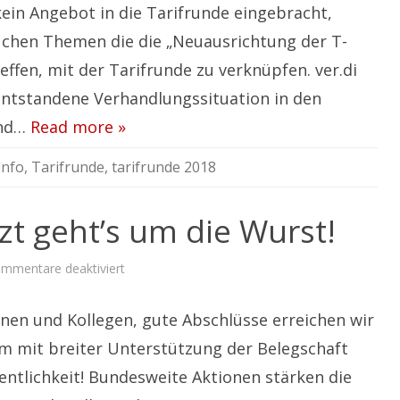
Angebot!
kein Angebot in die Tarifrunde eingebracht,
chen Themen die die „Neuausrichtung der T-
effen, mit der Tarifrunde zu verknüpfen. ver.di
entstandene Verhandlungssituation in den
und…
Read more »
info
,
Tarifrunde
,
tarifrunde 2018
tzt geht’s um die Wurst!
für
mmentare deaktiviert
Fünf
vor
Zwölf,
nnen und Kollegen, gute Abschlüsse erreichen wir
jetzt
geht’s
um
 mit breiter Unterstützung der Belegschaft
die
Wurst!
fentlichkeit! Bundesweite Aktionen stärken die