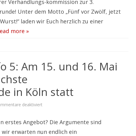
rer Verhandlungs-kommission zur 3.
unde! Unter dem Motto „Fünf vor Zwölf, jetzt
Wurst!“ laden wir Euch herzlich zu einer
ead more »
fo 5: Am 15. und 16. Mai
ächste
 in Köln statt
für
mmentare deaktiviert
T-
Systems
Tarifinfo
n erstes Angebot? Die Argumente sind
5:
Am
15.
 wir erwarten nun endlich ein
und