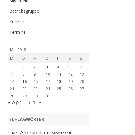
Allgemein
Betriebsgruppe
Konzern
Termine
Mai 2018
M
D
M
D
F
S
S
1
2
3
4
5
6
7
8
9
10
11
12
13
14
15
16
17
18
19
20
21
22
23
24
25
26
27
28
29
30
31
« Apr.
Juni »
SCHLAGWÖRTER
Altersteilzeit
1. Mai
Arbeitszeit