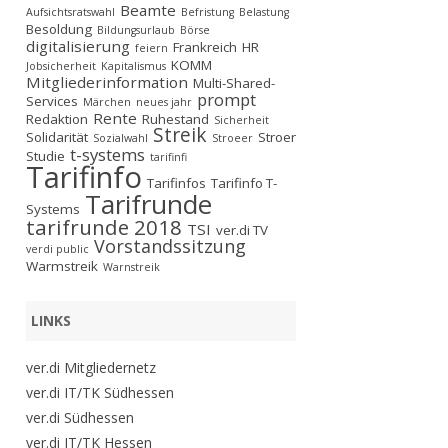
Beamte
Aufsichtsratswahl
Befristung
Belastung
Besoldung
Bildungsurlaub
Börse
digitalisierung
Frankreich
HR
feiern
KOMM
Jobsicherheit
Kapitalismus
Mitgliederinformation
Multi-Shared-
prompt
Services
Märchen
neues jahr
Rente
Redaktion
Ruhestand
Sicherheit
Streik
Solidarität
Stroer
Sozialwahl
Stroeer
t-systems
Studie
tarifinfi
Tarifinfo
Tarifinfos
Tarifinfo T-
Tarifrunde
Systems
tarifrunde 2018
TSI
ver.di TV
Vorstandssitzung
verdi public
Warmstreik
Warnstreik
LINKS
ver.di Mitgliedernetz
ver.di IT/TK Südhessen
ver.di Südhessen
ver.di IT/TK Hessen