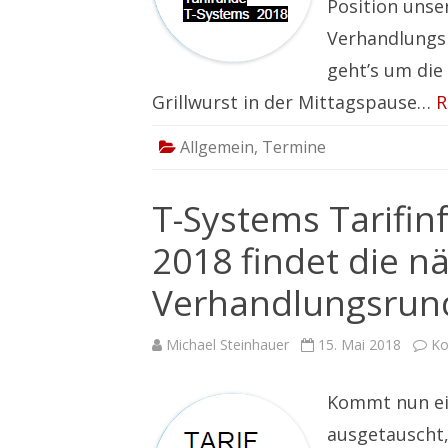
Position unse
Verhandlungsr
geht’s um die 
Grillwurst in der Mittagspause…
R
Allgemein
,
Termine
T-Systems Tarifin
2018 findet die n
Verhandlungsrunde
Michael Steinhauer
15. Mai 2018
Ko
Kommt nun ei
ausgetauscht,