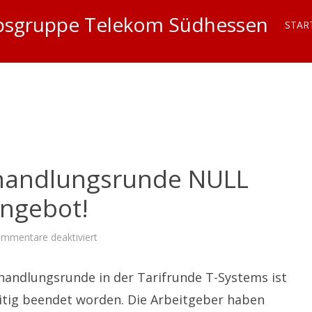
iebsgruppe Telekom Südhessen
STAR
rhandlungsrunde NULL
Angebot!
für
mmentare deaktiviert
T-
Systems:
3.
rhandlungsrunde in der Tarifrunde T-Systems ist
Verhandlungsrunde
NULL
Fortschritt,
itig beendet worden. Die Arbeitgeber haben
KEIN