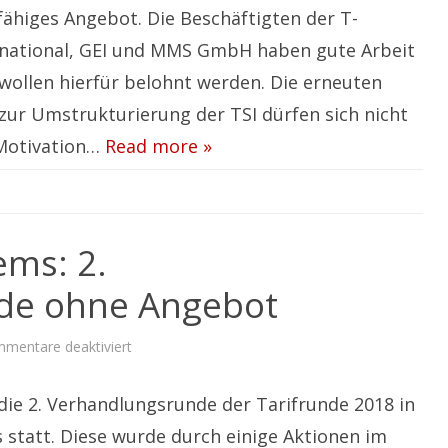
16.
ähiges Angebot. Die Beschäftigten der T-
Mai
2018
rnational, GEI und MMS GmbH haben gute Arbeit
findet
die
nächste
 wollen hierfür belohnt werden. Die erneuten
Verhandlungsrunde
in
zur Umstrukturierung der TSI dürfen sich nicht
Köln
statt
 Motivation…
Read more »
ems: 2.
de ohne Angebot
für
mentare deaktiviert
Tarifrunde
T-
Systems:
die 2. Verhandlungsrunde der Tarifrunde 2018 in
2.
Verhandlungsrunde
ohne
 statt. Diese wurde durch einige Aktionen im
Angebot