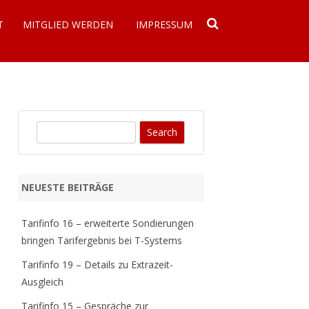
T
MITGLIED WERDEN
IMPRESSUM
DATENSCHUTZERKLÄRUNG
S
e
a
r
NEUESTE BEITRÄGE
c
h
Tarifinfo 16 – erweiterte Sondierungen
bringen Tarifergebnis bei T-Systems
Tarifinfo 19 – Details zu Extrazeit-
Ausgleich
Tarifinfo 15 – Gespräche zur