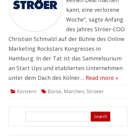
keinen Deal machen
kann, eine verlorene
Woche“, sagte Anfang
des Jahres Ströer-COO
Christian Schmalzl auf der Bühne des Online
Marketing Rockstars Kongresses in
Hamburg. In der Tat ist das Sammelsurium
an Start Ups und etablierten Unternehmen
unter dem Dach des Kölner…
Read more »
Konzern
Börse
,
Märchen
,
Stroeer
S
e
a