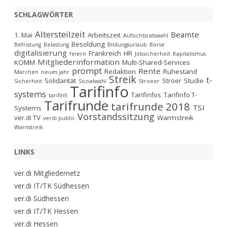
SCHLAGWÖRTER
Altersteilzeit
Beamte
1. Mai
Arbeitszeit
Aufsichtsratswahl
Besoldung
Befristung
Belastung
Bildungsurlaub
Börse
digitalisierung
Frankreich
HR
feiern
Jobsicherheit
Kapitalismus
Mitgliederinformation
KOMM
Multi-Shared-Services
prompt
Rente
Redaktion
Ruhestand
Märchen
neues jahr
Streik
t-
Solidarität
Stroer
Studie
Sicherheit
Sozialwahl
Stroeer
Tarifinfo
systems
Tarifinfos
Tarifinfo T-
tarifinfi
Tarifrunde
tarifrunde 2018
TSI
Systems
Vorstandssitzung
ver.di TV
Warmstreik
verdi public
Warnstreik
LINKS
ver.di Mitgliedernetz
ver.di IT/TK Südhessen
ver.di Südhessen
ver.di IT/TK Hessen
ver.di Hessen