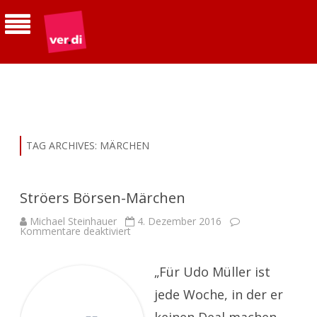
ver.di | Betriebsgruppe Telekom
Südhessen
TAG ARCHIVES:
MÄRCHEN
Ströers Börsen-Märchen
Michael Steinhauer
4. Dezember 2016
für
Kommentare deaktiviert
Ströers
Börsen-
Märchen
„Für Udo Müller ist
jede Woche, in der er