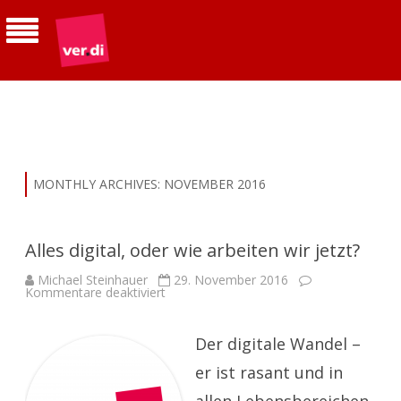
ver.di | Betriebsgruppe Telekom
Südhessen
MONTHLY ARCHIVES:
NOVEMBER 2016
Alles digital, oder wie arbeiten wir jetzt?
Michael Steinhauer
29. November 2016
für
Kommentare deaktiviert
Alles
digital,
oder
wie
Der digitale Wandel –
arbeiten
wir
er ist rasant und in
jetzt?