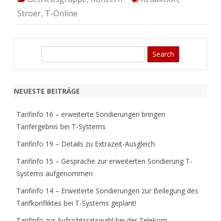
Stroer
,
T-Online
S
e
a
r
NEUESTE BEITRÄGE
c
h
Tarifinfo 16 – erweiterte Sondierungen bringen
Tarifergebnis bei T-Systems
Tarifinfo 19 – Details zu Extrazeit-Ausgleich
Tarifinfo 15 – Gespräche zur erweiterten Sondierung T-
Systems aufgenommen
Tarifinfo 14 – Erweiterte Sondierungen zur Beilegung des
Tarifkonfliktes bei T-Systems geplant!
Tarifinfo zur Aufsichtsratswahl bei der Telekom