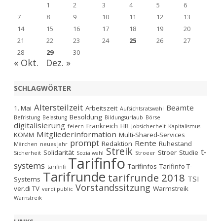
1
2
3
4
5
6
7
8
9
10
11
12
13
14
15
16
17
18
19
20
21
22
23
24
25
26
27
28
29
30
« Okt.
Dez. »
SCHLAGWÖRTER
Altersteilzeit
Beamte
1. Mai
Arbeitszeit
Aufsichtsratswahl
Besoldung
Befristung
Belastung
Bildungsurlaub
Börse
digitalisierung
Frankreich
HR
feiern
Jobsicherheit
Kapitalismus
Mitgliederinformation
KOMM
Multi-Shared-Services
prompt
Rente
Redaktion
Ruhestand
Märchen
neues jahr
Streik
t-
Solidarität
Stroer
Studie
Sicherheit
Sozialwahl
Stroeer
Tarifinfo
systems
Tarifinfos
Tarifinfo T-
tarifinfi
Tarifrunde
tarifrunde 2018
TSI
Systems
Vorstandssitzung
ver.di TV
Warmstreik
verdi public
Warnstreik