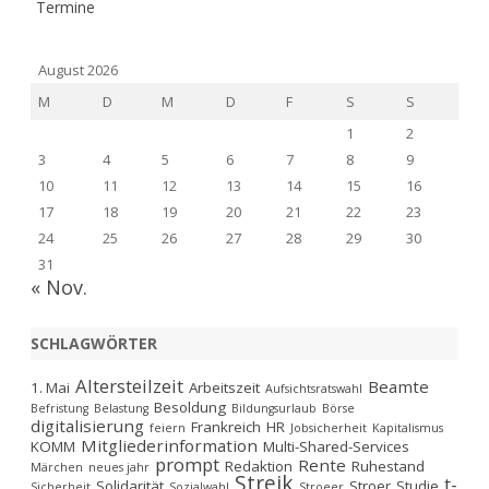
Termine
August 2026
M
D
M
D
F
S
S
1
2
3
4
5
6
7
8
9
10
11
12
13
14
15
16
17
18
19
20
21
22
23
24
25
26
27
28
29
30
31
« Nov.
SCHLAGWÖRTER
Altersteilzeit
Beamte
1. Mai
Arbeitszeit
Aufsichtsratswahl
Besoldung
Befristung
Belastung
Bildungsurlaub
Börse
digitalisierung
Frankreich
HR
feiern
Jobsicherheit
Kapitalismus
Mitgliederinformation
KOMM
Multi-Shared-Services
prompt
Rente
Redaktion
Ruhestand
Märchen
neues jahr
Streik
t-
Solidarität
Stroer
Studie
Sicherheit
Sozialwahl
Stroeer