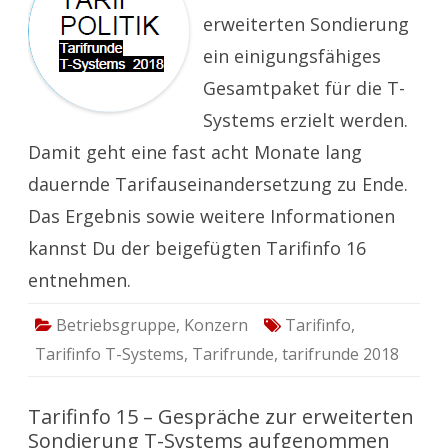
bei
erweiterten Sondierung
T-
Systems
ein einigungsfähiges
Gesamtpaket für die T-
Systems erzielt werden.
Damit geht eine fast acht Monate lang
dauernde Tarifauseinandersetzung zu Ende.
Das Ergebnis sowie weitere Informationen
kannst Du der beigefügten Tarifinfo 16
entnehmen.
Betriebsgruppe
,
Konzern
Tarifinfo
,
Tarifinfo T-Systems
,
Tarifrunde
,
tarifrunde 2018
Tarifinfo 15 – Gespräche zur erweiterten
Sondierung T-Systems aufgenommen