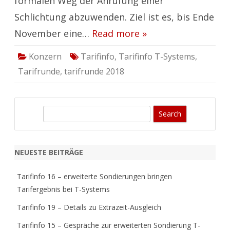
formalen Weg der Anrufung einer
Schlichtung abzuwenden. Ziel ist es, bis Ende
November eine…
Read more »
Konzern
Tarifinfo
,
Tarifinfo T-Systems
,
Tarifrunde
,
tarifrunde 2018
S
e
a
r
NEUESTE BEITRÄGE
c
h
Tarifinfo 16 – erweiterte Sondierungen bringen
Tarifergebnis bei T-Systems
Tarifinfo 19 – Details zu Extrazeit-Ausgleich
Tarifinfo 15 – Gespräche zur erweiterten Sondierung T-