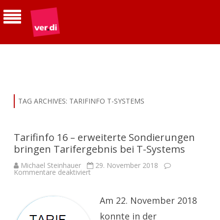
ver.di | Betriebsgruppe Telekom
Südhessen
TAG ARCHIVES:
TARIFINFO T-SYSTEMS
Tarifinfo 16 – erweiterte Sondierungen
bringen Tarifergebnis bei T-Systems
Michael Steinhauer
29. November 2018
für
Kommentare deaktiviert
Tarifinfo
16
–
erweiterte
Am 22. November 2018
Sondierungen
bringen
konnte in der
Tarifergebnis