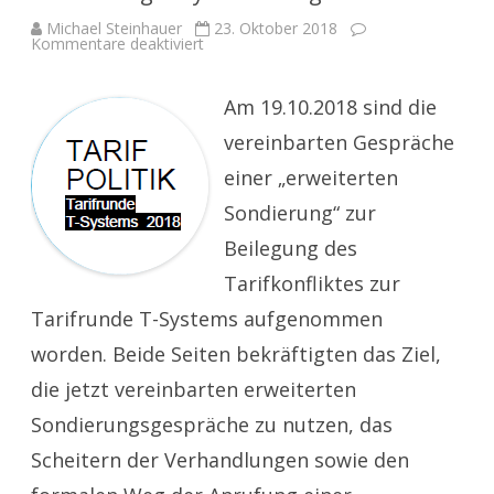
Michael Steinhauer
23. Oktober 2018
für
Kommentare deaktiviert
Tarifinfo
15
–
Gespräche
Am 19.10.2018 sind die
zur
erweiterten
vereinbarten Gespräche
Sondierung
T-
einer „erweiterten
Systems
aufgenommen
Sondierung“ zur
Beilegung des
Tarifkonfliktes zur
Tarifrunde T-Systems aufgenommen
worden. Beide Seiten bekräftigten das Ziel,
die jetzt vereinbarten erweiterten
Sondierungsgespräche zu nutzen, das
Scheitern der Verhandlungen sowie den