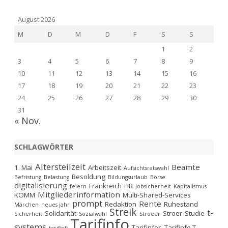
August 2026
M
D
M
D
F
S
S
1
2
3
4
5
6
7
8
9
10
11
12
13
14
15
16
17
18
19
20
21
22
23
24
25
26
27
28
29
30
31
« Nov.
SCHLAGWÖRTER
Altersteilzeit
Beamte
1. Mai
Arbeitszeit
Aufsichtsratswahl
Besoldung
Befristung
Belastung
Bildungsurlaub
Börse
digitalisierung
Frankreich
HR
feiern
Jobsicherheit
Kapitalismus
Mitgliederinformation
KOMM
Multi-Shared-Services
prompt
Rente
Redaktion
Ruhestand
Märchen
neues jahr
Streik
t-
Solidarität
Stroer
Studie
Sicherheit
Sozialwahl
Stroeer
Tarifinfo
systems
Tarifinfos
Tarifinfo T-