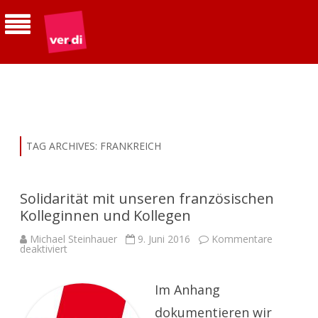
ver.di | Betriebsgruppe Telekom
Südhessen
TAG ARCHIVES:
FRANKREICH
Solidarität mit unseren französischen
Kolleginnen und Kollegen
Michael Steinhauer
9. Juni 2016
Kommentare
für
deaktiviert
Solidarität
mit
unseren
französischen
Im Anhang
Kolleginnen
und
dokumentieren wir
Kollegen