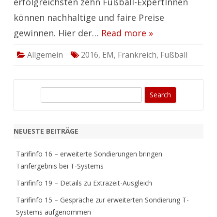
erfolgreichsten zehn Fußball-ExpertInnen
können nachhaltige und faire Preise
gewinnen. Hier der…
Read more »
Allgemein
2016
,
EM
,
Frankreich
,
Fußball
S
e
a
r
NEUESTE BEITRÄGE
c
h
Tarifinfo 16 – erweiterte Sondierungen bringen
Tarifergebnis bei T-Systems
Tarifinfo 19 – Details zu Extrazeit-Ausgleich
Tarifinfo 15 – Gespräche zur erweiterten Sondierung T-
Systems aufgenommen