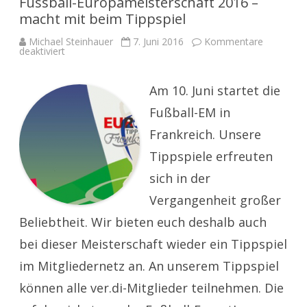
Fussball-Europameisterschaft 2016 –
macht mit beim Tippspiel
Michael Steinhauer
7. Juni 2016
Kommentare
für
deaktiviert
Fussball-
Europameisterschaft
2016
–
Am 10. Juni startet die
macht
mit
Fußball-EM in
beim
Tippspiel
Frankreich. Unsere
Tippspiele erfreuten
sich in der
Vergangenheit großer
Beliebtheit. Wir bieten euch deshalb auch
bei dieser Meisterschaft wieder ein Tippspiel
im Mitgliedernetz an. An unserem Tippspiel
können alle ver.di-Mitglieder teilnehmen. Die