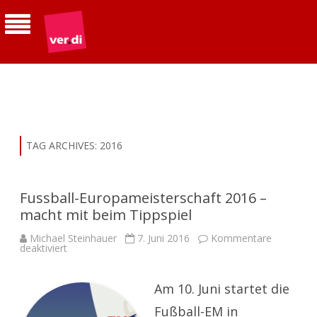
ver.di | Betriebsgruppe Telekom
Südhessen
TAG ARCHIVES:
2016
Fussball-Europameisterschaft 2016 –
macht mit beim Tippspiel
Michael Steinhauer
7. Juni 2016
Kommentare
für
deaktiviert
Fussball-
Europameisterschaft
2016
–
Am 10. Juni startet die
macht
mit
Fußball-EM in
beim