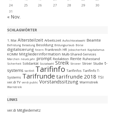
24
25
26
27
28
29
30
31
« Nov.
SCHLAGWÖRTER
Altersteilzeit
Beamte
1. Mai
Arbeitszeit
Aufsichtsratswahl
Besoldung
Befristung
Belastung
Bildungsurlaub
Börse
digitalisierung
Frankreich
HR
feiern
Jobsicherheit
Kapitalismus
Mitgliederinformation
KOMM
Multi-Shared-Services
prompt
Rente
Redaktion
Ruhestand
Märchen
neues jahr
Streik
t-
Solidarität
Stroer
Studie
Sicherheit
Sozialwahl
Stroeer
Tarifinfo
systems
Tarifinfos
Tarifinfo T-
tarifinfi
Tarifrunde
tarifrunde 2018
TSI
Systems
Vorstandssitzung
ver.di TV
Warmstreik
verdi public
Warnstreik
LINKS
ver.di Mitgliedernetz