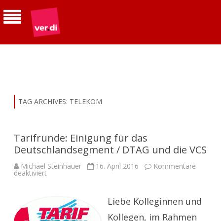
ver.di | Betriebsgruppe Telekom
Südhessen
TAG ARCHIVES:
TELEKOM
Tarifrunde: Einigung für das
Deutschlandsegment / DTAG und die VCS
Michael Steinhauer
16. April 2016
Kommentare
für
deaktiviert
Tarifrunde:
Einigung
für
das
Liebe Kolleginnen und
Deutschlandsegment
/
Kollegen, im Rahmen
DTAG