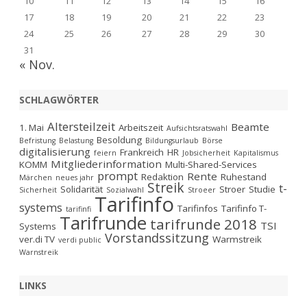
10
11
12
13
14
15
16
17
18
19
20
21
22
23
24
25
26
27
28
29
30
31
« Nov.
SCHLAGWÖRTER
Altersteilzeit
Beamte
1. Mai
Arbeitszeit
Aufsichtsratswahl
Besoldung
Befristung
Belastung
Bildungsurlaub
Börse
digitalisierung
Frankreich
HR
feiern
Jobsicherheit
Kapitalismus
Mitgliederinformation
KOMM
Multi-Shared-Services
prompt
Rente
Redaktion
Ruhestand
Märchen
neues jahr
Streik
t-
Solidarität
Stroer
Studie
Sicherheit
Sozialwahl
Stroeer
Tarifinfo
systems
Tarifinfos
Tarifinfo T-
tarifinfi
Tarifrunde
tarifrunde 2018
TSI
Systems
Vorstandssitzung
ver.di TV
Warmstreik
verdi public
Warnstreik
LINKS