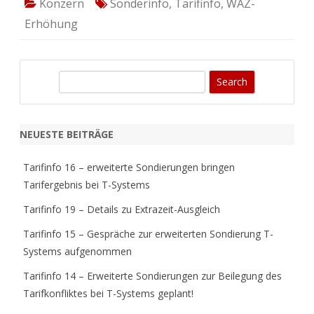
Konzern
Sonderinfo
,
Tarifinfo
,
WAZ-
Erhöhung
S
e
a
r
NEUESTE BEITRÄGE
c
h
Tarifinfo 16 – erweiterte Sondierungen bringen
Tarifergebnis bei T-Systems
Tarifinfo 19 – Details zu Extrazeit-Ausgleich
Tarifinfo 15 – Gespräche zur erweiterten Sondierung T-
Systems aufgenommen
Tarifinfo 14 – Erweiterte Sondierungen zur Beilegung des
Tarifkonfliktes bei T-Systems geplant!