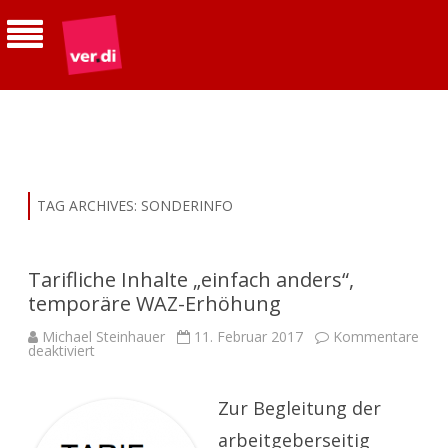
ver.di | Betriebsgruppe Telekom
Südhessen
TAG ARCHIVES:
SONDERINFO
Tarifliche Inhalte „einfach anders“,
temporäre WAZ-Erhöhung
Michael Steinhauer
11. Februar 2017
Kommentare
für
deaktiviert
Tarifliche
Inhalte
„einfach
anders“,
Zur Begleitung der
temporäre
WAZ-
arbeitgeberseitig
Erhöhung