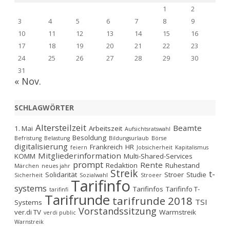
1
2
3
4
5
6
7
8
9
10
11
12
13
14
15
16
17
18
19
20
21
22
23
24
25
26
27
28
29
30
31
« Nov.
SCHLAGWÖRTER
Altersteilzeit
Beamte
1. Mai
Arbeitszeit
Aufsichtsratswahl
Besoldung
Befristung
Belastung
Bildungsurlaub
Börse
digitalisierung
Frankreich
HR
feiern
Jobsicherheit
Kapitalismus
Mitgliederinformation
KOMM
Multi-Shared-Services
prompt
Rente
Redaktion
Ruhestand
Märchen
neues jahr
Streik
t-
Solidarität
Stroer
Studie
Sicherheit
Sozialwahl
Stroeer
Tarifinfo
systems
Tarifinfos
Tarifinfo T-
tarifinfi
Tarifrunde
tarifrunde 2018
TSI
Systems
Vorstandssitzung
ver.di TV
Warmstreik
verdi public
Warnstreik