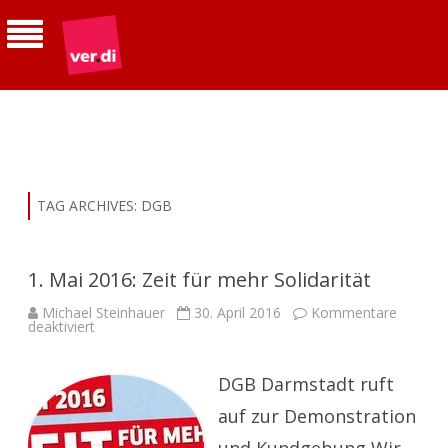
ver.di | Betriebsgruppe Telekom
Südhessen
TAG ARCHIVES:
DGB
1. Mai 2016: Zeit für mehr Solidarität
Michael Steinhauer
30. April 2016
Kommentare
für
deaktiviert
1.
Mai
2016:
Zeit
DGB Darmstadt ruft
für
mehr
auf zur Demonstration
Solidarität