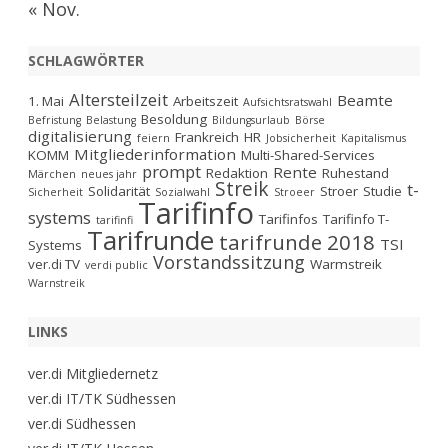
« Nov.
SCHLAGWÖRTER
Altersteilzeit
Beamte
1. Mai
Arbeitszeit
Aufsichtsratswahl
Besoldung
Befristung
Belastung
Bildungsurlaub
Börse
digitalisierung
Frankreich
HR
feiern
Jobsicherheit
Kapitalismus
Mitgliederinformation
KOMM
Multi-Shared-Services
prompt
Rente
Redaktion
Ruhestand
Märchen
neues jahr
Streik
t-
Solidarität
Stroer
Studie
Sicherheit
Sozialwahl
Stroeer
Tarifinfo
systems
Tarifinfos
Tarifinfo T-
tarifinfi
Tarifrunde
tarifrunde 2018
TSI
Systems
Vorstandssitzung
ver.di TV
Warmstreik
verdi public
Warnstreik
LINKS
ver.di Mitgliedernetz
ver.di IT/TK Südhessen
ver.di Südhessen