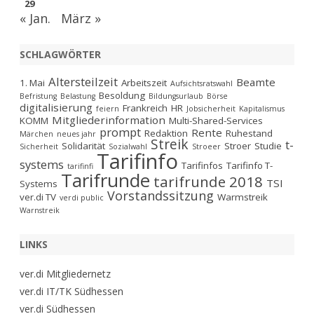
29
« Jan.
März »
SCHLAGWÖRTER
Altersteilzeit
Beamte
1. Mai
Arbeitszeit
Aufsichtsratswahl
Besoldung
Befristung
Belastung
Bildungsurlaub
Börse
digitalisierung
Frankreich
HR
feiern
Jobsicherheit
Kapitalismus
Mitgliederinformation
KOMM
Multi-Shared-Services
prompt
Rente
Redaktion
Ruhestand
Märchen
neues jahr
Streik
t-
Solidarität
Stroer
Studie
Sicherheit
Sozialwahl
Stroeer
Tarifinfo
systems
Tarifinfos
Tarifinfo T-
tarifinfi
Tarifrunde
tarifrunde 2018
TSI
Systems
Vorstandssitzung
ver.di TV
Warmstreik
verdi public
Warnstreik
LINKS
ver.di Mitgliedernetz
ver.di IT/TK Südhessen
ver.di Südhessen