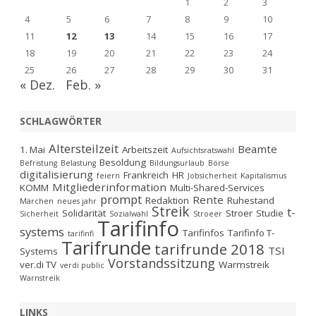
1
2
3
4
5
6
7
8
9
10
11
12
13
14
15
16
17
18
19
20
21
22
23
24
25
26
27
28
29
30
31
« Dez.
Feb. »
SCHLAGWÖRTER
Altersteilzeit
Beamte
1. Mai
Arbeitszeit
Aufsichtsratswahl
Besoldung
Befristung
Belastung
Bildungsurlaub
Börse
digitalisierung
Frankreich
HR
feiern
Jobsicherheit
Kapitalismus
Mitgliederinformation
KOMM
Multi-Shared-Services
prompt
Rente
Redaktion
Ruhestand
Märchen
neues jahr
Streik
t-
Solidarität
Stroer
Studie
Sicherheit
Sozialwahl
Stroeer
Tarifinfo
systems
Tarifinfos
Tarifinfo T-
tarifinfi
Tarifrunde
tarifrunde 2018
TSI
Systems
Vorstandssitzung
ver.di TV
Warmstreik
verdi public
Warnstreik
LINKS