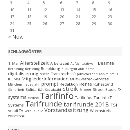
3
4
5
6
7
8
9
10
11
12
13
14
15
16
17
18
19
20
21
22
23
24
25
26
27
28
29
30
31
« Nov.
SCHLAGWÖRTER
Altersteilzeit
Beamte
1. Mai
Arbeitszeit
Aufsichtsratswahl
Besoldung
Befristung
Belastung
Bildungsurlaub
Börse
digitalisierung
Frankreich
HR
feiern
Jobsicherheit
Kapitalismus
Mitgliederinformation
KOMM
Multi-Shared-Services
prompt
Rente
Redaktion
Ruhestand
Märchen
neues jahr
Streik
t-
Solidarität
Stroer
Studie
Sicherheit
Sozialwahl
Stroeer
Tarifinfo
systems
Tarifinfos
Tarifinfo T-
tarifinfi
Tarifrunde
tarifrunde 2018
TSI
Systems
Vorstandssitzung
ver.di TV
Warmstreik
verdi public
Warnstreik