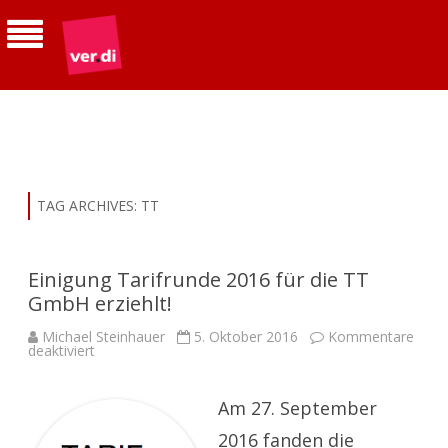
ver.di | Betriebsgruppe Telekom
Südhessen
TAG ARCHIVES:
TT
Einigung Tarifrunde 2016 für die TT
GmbH erziehlt!
Michael Steinhauer
5. Oktober 2016
Kommentare
für
deaktiviert
Einigung
Tarifrunde
2016
für
Am 27. September
die
TT
2016 fanden die
GmbH