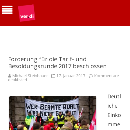
ver.di | Betriebsgruppe Telekom
Südhessen
Forderung für die Tarif- und
Besoldungsrunde 2017 beschlossen
Michael Steinhauer
17. Januar 2017
Kommentare
für
deaktiviert
Forderung
für
die
Tarif-
Deutl
und
Besoldungsrunde
iche
2017
beschlossen
Einko
mme