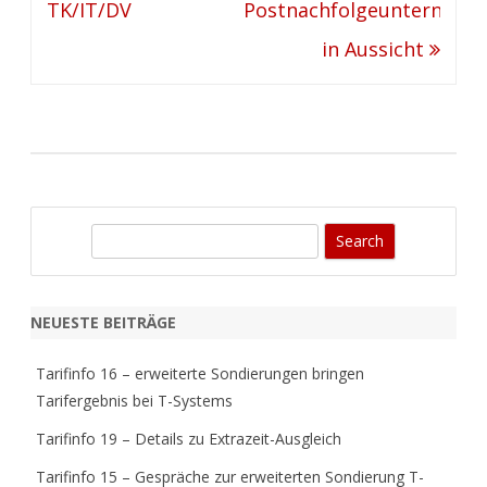
TK/IT/DV
Postnachfolgeunternehm
in Aussicht
S
e
a
r
NEUESTE BEITRÄGE
c
h
Tarifinfo 16 – erweiterte Sondierungen bringen
Tarifergebnis bei T-Systems
Tarifinfo 19 – Details zu Extrazeit-Ausgleich
Tarifinfo 15 – Gespräche zur erweiterten Sondierung T-