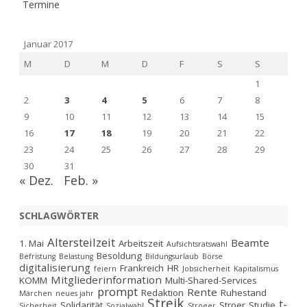
Termine
Januar 2017
M
D
M
D
F
S
S
1
2
3
4
5
6
7
8
9
10
11
12
13
14
15
16
17
18
19
20
21
22
23
24
25
26
27
28
29
30
31
« Dez.
Feb. »
SCHLAGWÖRTER
Altersteilzeit
Beamte
1. Mai
Arbeitszeit
Aufsichtsratswahl
Besoldung
Befristung
Belastung
Bildungsurlaub
Börse
digitalisierung
Frankreich
HR
feiern
Jobsicherheit
Kapitalismus
Mitgliederinformation
KOMM
Multi-Shared-Services
prompt
Rente
Redaktion
Ruhestand
Märchen
neues jahr
Streik
t-
Solidarität
Stroer
Studie
Sicherheit
Sozialwahl
Stroeer