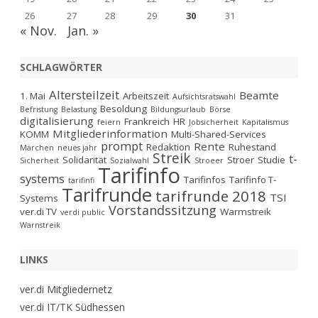
26
27
28
29
30
31
« Nov.
Jan. »
SCHLAGWÖRTER
Altersteilzeit
Beamte
1. Mai
Arbeitszeit
Aufsichtsratswahl
Besoldung
Befristung
Belastung
Bildungsurlaub
Börse
digitalisierung
Frankreich
HR
feiern
Jobsicherheit
Kapitalismus
Mitgliederinformation
KOMM
Multi-Shared-Services
prompt
Rente
Redaktion
Ruhestand
Märchen
neues jahr
Streik
t-
Solidarität
Stroer
Studie
Sicherheit
Sozialwahl
Stroeer
Tarifinfo
systems
Tarifinfos
Tarifinfo T-
tarifinfi
Tarifrunde
tarifrunde 2018
TSI
Systems
Vorstandssitzung
ver.di TV
Warmstreik
verdi public
Warnstreik
LINKS
ver.di Mitgliedernetz
ver.di IT/TK Südhessen