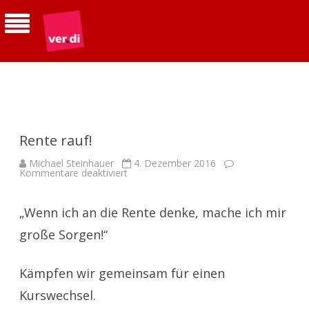
ver.di | Betriebsgruppe Telekom
Südhessen
Rente rauf!
Michael Steinhauer
4. Dezember 2016
für
Kommentare deaktiviert
Rente
rauf!
„Wenn ich an die Rente denke, mache ich mir
große Sorgen!“
Kämpfen wir gemeinsam für einen
Kurswechsel.