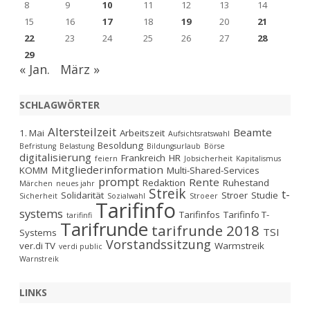
8
9
10
11
12
13
14
15
16
17
18
19
20
21
22
23
24
25
26
27
28
29
« Jan.
März »
SCHLAGWÖRTER
Altersteilzeit
Beamte
1. Mai
Arbeitszeit
Aufsichtsratswahl
Besoldung
Befristung
Belastung
Bildungsurlaub
Börse
digitalisierung
Frankreich
HR
feiern
Jobsicherheit
Kapitalismus
Mitgliederinformation
KOMM
Multi-Shared-Services
prompt
Rente
Redaktion
Ruhestand
Märchen
neues jahr
Streik
t-
Solidarität
Stroer
Studie
Sicherheit
Sozialwahl
Stroeer
Tarifinfo
systems
Tarifinfos
Tarifinfo T-
tarifinfi
Tarifrunde
tarifrunde 2018
TSI
Systems
Vorstandssitzung
ver.di TV
Warmstreik
verdi public
Warnstreik
LINKS