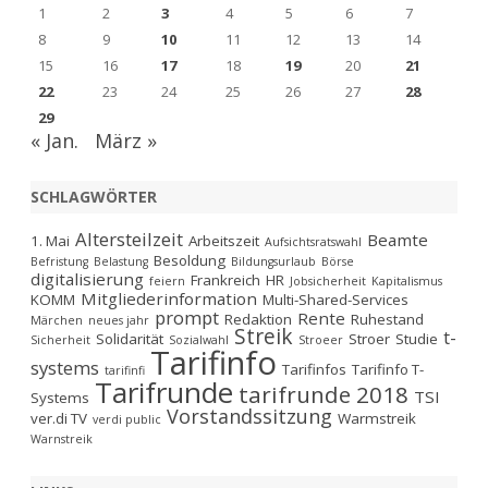
1
2
3
4
5
6
7
8
9
10
11
12
13
14
15
16
17
18
19
20
21
22
23
24
25
26
27
28
29
« Jan.
März »
SCHLAGWÖRTER
Altersteilzeit
Beamte
1. Mai
Arbeitszeit
Aufsichtsratswahl
Besoldung
Befristung
Belastung
Bildungsurlaub
Börse
digitalisierung
Frankreich
HR
feiern
Jobsicherheit
Kapitalismus
Mitgliederinformation
KOMM
Multi-Shared-Services
prompt
Rente
Redaktion
Ruhestand
Märchen
neues jahr
Streik
t-
Solidarität
Stroer
Studie
Sicherheit
Sozialwahl
Stroeer
Tarifinfo
systems
Tarifinfos
Tarifinfo T-
tarifinfi
Tarifrunde
tarifrunde 2018
TSI
Systems
Vorstandssitzung
ver.di TV
Warmstreik
verdi public
Warnstreik