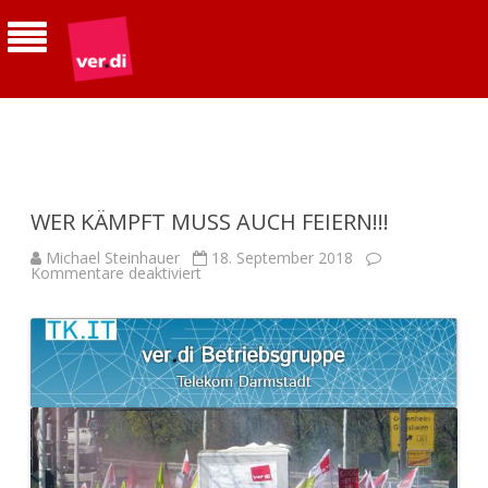
ver.di | Betriebsgruppe Telekom
Südhessen
WER KÄMPFT MUSS AUCH FEIERN!!!
Michael Steinhauer
18. September 2018
für
Kommentare deaktiviert
WER
KÄMPFT
MUSS
AUCH
FEIERN!!!