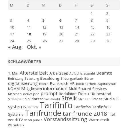
M
D
M
D
F
S
S
1
2
3
4
5
6
7
8
9
10
11
12
13
14
15
16
17
18
19
20
21
22
23
24
25
26
27
28
29
30
« Aug.
Okt. »
SCHLAGWÖRTER
Altersteilzeit
Beamte
1. Mai
Arbeitszeit
Aufsichtsratswahl
Besoldung
Befristung
Belastung
Bildungsurlaub
Börse
digitalisierung
Frankreich
HR
feiern
Jobsicherheit
Kapitalismus
Mitgliederinformation
KOMM
Multi-Shared-Services
prompt
Rente
Redaktion
Ruhestand
Märchen
neues jahr
Streik
t-
Solidarität
Stroer
Studie
Sicherheit
Sozialwahl
Stroeer
Tarifinfo
systems
Tarifinfos
Tarifinfo T-
tarifinfi
Tarifrunde
tarifrunde 2018
TSI
Systems
Vorstandssitzung
ver.di TV
Warmstreik
verdi public
Warnstreik