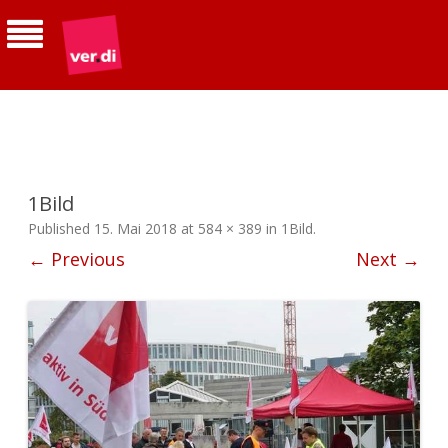
ver.di | Betriebsgruppe Telekom
Südhessen
1Bild
Published
15. Mai 2018
at
584 × 389
in
1Bild
.
← Previous
Next →