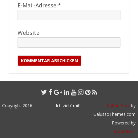
E-Mail-Adresse
*
Website
Copyright 2016
Ich zieh' mit!
RubberSoul
by
GalussoThemes.com
Powered by
WordPress