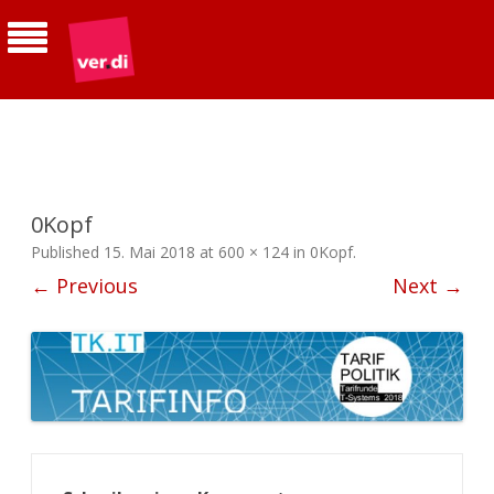
ver.di | Betriebsgruppe Telekom
Südhessen
0Kopf
Published
15. Mai 2018
at
600 × 124
in
0Kopf
.
← Previous
Next →