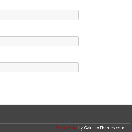
RubberSoul
by GalussoThemes.com