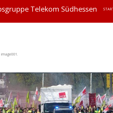
iebsgruppe Telekom Südhessen
STAR
n
image001
.