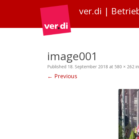
ver.di | Betr
image001
Published
18. September 2018
at
580 × 262
i
← Previous