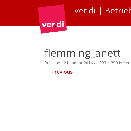
ver.di | Betr
flemming_anett
Published
21. Januar 2016
at
293 × 390
in
fle
← Previous