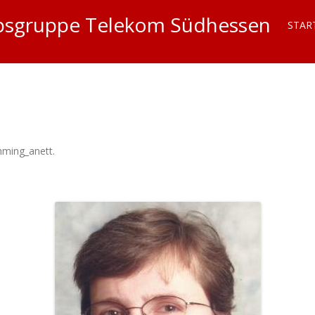
iebsgruppe Telekom Südhessen
STAR
mming_anett
.